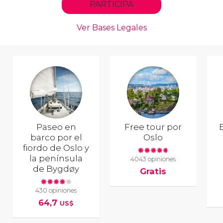
Paseo en
Free tour por
E
barco por el
Oslo
fiordo de Oslo y
la península
4043 opiniones
de Bygdøy
Gratis
430 opiniones
64,7
US$