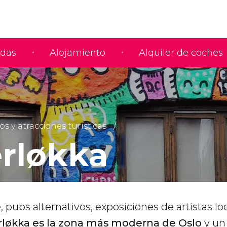
adas
Alojamiento
Alquiler de coches
y atracciones turísticas
rløkka
e, pubs alternativos, exposiciones de artistas lo
rløkka es la zona más moderna de Oslo
y un 