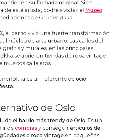
ía mantienen su
fachada original
. Si os
a de este artista, podréis visitar el
Museo
inmediaciones de Grünerløkka.
XX, el barrio vivió una fuerte transformación
cipal núcleo de
arte urbano
. Las calles del
 grafitis y murales, en las principales
økka se abrieron tiendas de ropa vintage
de músicos callejeros.
rünerløkka es un referente de
ocio
fiesta
.
lternativo de Oslo
 duda
el barrio más trendy de Oslo
. Es un
 ir de
compras
y conseguir
artículos de
güedades o ropa vintage
en pequeñas