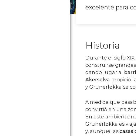
excelente para con
Historia
Durante el siglo XI
construirse grandes 
dando lugar al
barr
Akerselva
propició l
y Grünerløkka se co
A medida que pasaba 
convirtió en una zon
En este ambiente nac
Grünerløkka es viaja
y, aunque las
casas 