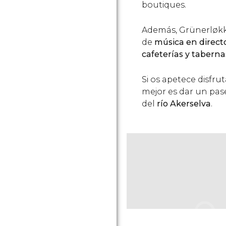
boutiques.
Además, Grünerløkka
de
música en direct
cafeterías y taberna
Si os apetece disfrut
mejor es dar un pas
del
río Akerselva
.