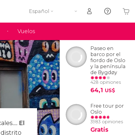
Español
Vuelos
Tu carrito está vacío
Paseo en
barco por el
fiordo de Oslo
y la península
de Bygdøy
428 opiniones
64,1
US$
Free tour por
Oslo
3983 opiniones
cales….
El
Gratis
distrito