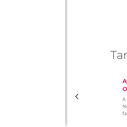
Ta
A
O
A 
N
f
d