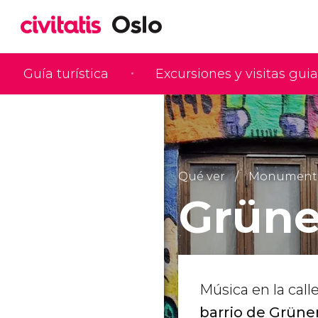
Guía turística
Excursiones y visitas gui
Qué ver
Monumentos 
Grüne
Música en la call
barrio de Grüne