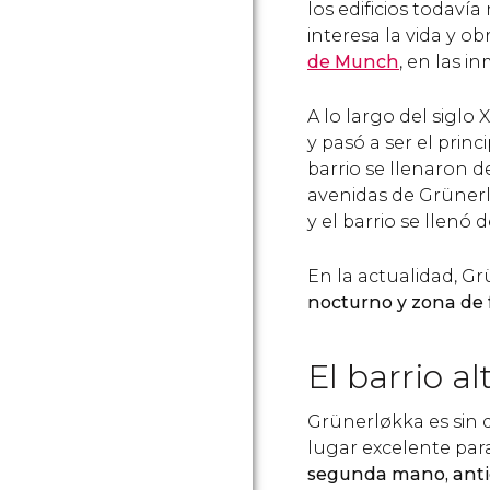
los edificios todav
interesa la vida y obr
de Munch
, en las 
A lo largo del siglo 
y pasó a ser el prin
barrio se llenaron de
avenidas de Grünerl
y el barrio se llenó 
En la actualidad, G
nocturno y zona de 
El barrio a
Grünerløkka es sin
lugar excelente para
segunda mano, anti