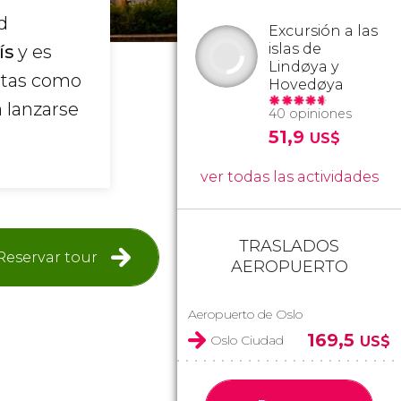
d
Excursión a las
islas de
ís
y es
Lindøya y
istas como
Hovedøya
a lanzarse
40 opiniones
51,9
US$
ver todas las actividades
TRASLADOS
Reservar tour
AEROPUERTO
Aeropuerto de Oslo
169,5
Oslo Ciudad
US$