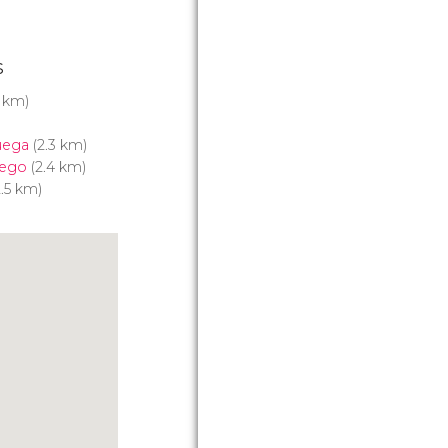
s
 km)
uega
(2.3 km)
uego
(2.4 km)
.5 km)