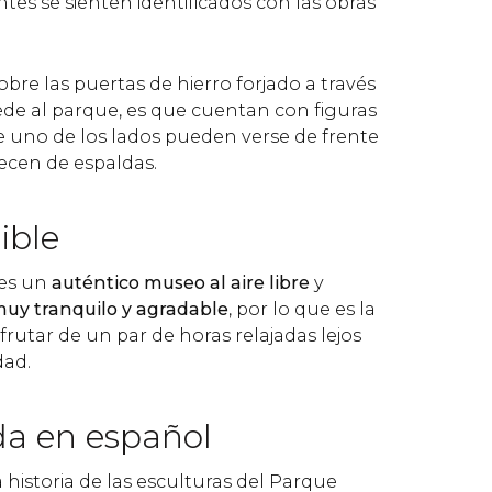
antes se sienten identificados con las obras
obre las puertas de hierro forjado a través
cede al parque, es que cuentan con figuras
uno de los lados pueden verse de frente
recen de espaldas.
ible
 es un
auténtico museo al aire libre
y
muy tranquilo y agradable
, por lo que es la
sfrutar de un par de horas relajadas lejos
dad.
da en español
a historia de las esculturas del Parque