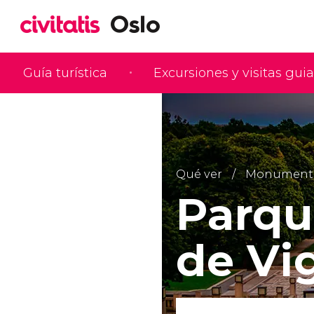
Guía turística
Excursiones y visitas gui
Qué ver
Monumentos 
Parqu
de Vi