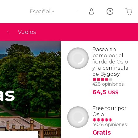
Español
Vuelos
Tu carrito está vacío
Paseo en
barco por el
fiordo de Oslo
y la península
de Bygdøy
428 opiniones
as
64,5
US$
Free tour por
Oslo
4028 opiniones
Gratis