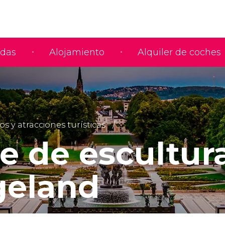
adas
Alojamiento
Alquiler de coches
y atracciones turísticas
e de escultur
geland