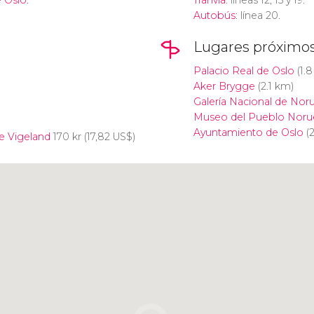
 Oslo.
Tranvía
: líneas 12, 15 y 19.
Autobús
: línea 20.
Lugares próximo
Palacio Real de Oslo
(1.8
Aker Brygge
(2.1 km)
Galería Nacional de Nor
Museo del Pueblo Nor
Ayuntamiento de Oslo
(2
e Vigeland
170
kr
(17,82
US$
)
Pulsa para usar el mapa