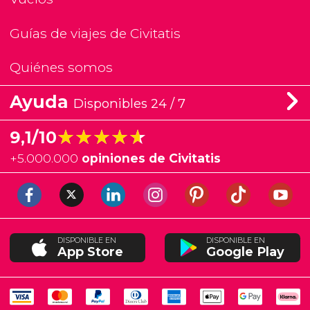
Guías de viajes de Civitatis
Quiénes somos
Ayuda
Disponibles 24 / 7
★★★★★
★★★★★
9,1/10
+
5.000.000
opiniones de Civitatis
DISPONIBLE EN
DISPONIBLE EN
App Store
Google Play