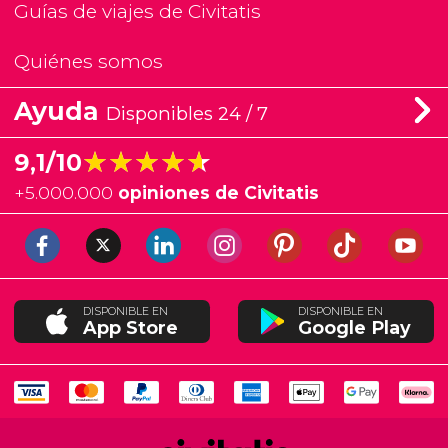
Guías de viajes de Civitatis
Quiénes somos
Ayuda
Disponibles 24 / 7
★★★★★
★★★★★
9,1/10
+
5.000.000
opiniones de Civitatis
DISPONIBLE EN
DISPONIBLE EN
App Store
Google Play