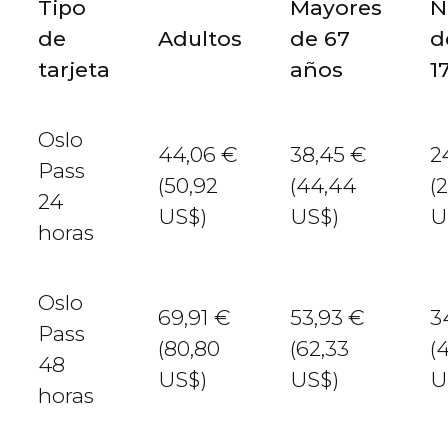
Tipo
Mayores
N
de
Adultos
de 67
d
tarjeta
años
1
Oslo
44,06
€
38,45
€
2
Pass
(50,92
(44,44
(
24
US$
)
US$
)
U
horas
Oslo
69,91
€
53,93
€
3
Pass
(80,80
(62,33
(
48
US$
)
US$
)
U
horas