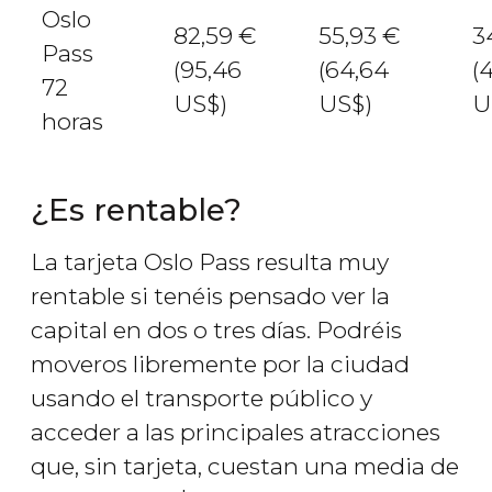
Oslo
82,59
€
55,93
€
3
Pass
(95,46
(64,64
(
72
US$
)
US$
)
U
horas
¿Es rentable?
La tarjeta Oslo Pass resulta muy
rentable si tenéis pensado ver la
capital en dos o tres días. Podréis
moveros libremente por la ciudad
usando el transporte público y
acceder a las principales atracciones
que, sin tarjeta, cuestan una media de