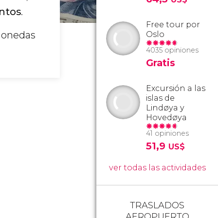
entos
.
Free tour por
 monedas
Oslo
4035 opiniones
Gratis
Excursión a las
islas de
Lindøya y
Hovedøya
41 opiniones
51,9
US$
ver todas las actividades
TRASLADOS
AEROPUERTO