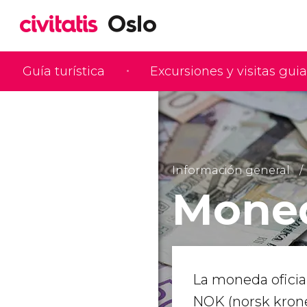
Guía turística
Excursiones y visitas gui
Información general
Moned
La moneda oficial
NOK (norsk krone)