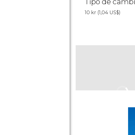
Tipo de camb
10
kr
(1,04
US$
)