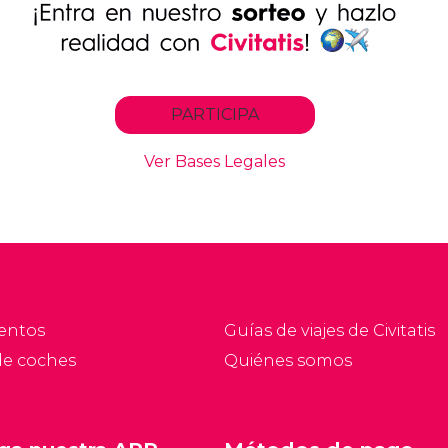
entos
Guías de viajes de Civitatis
de coches
Quiénes somos