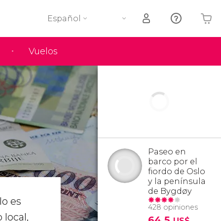
Español
Vuelos
Tu carrito está vacío
Paseo en
barco por el
fiordo de Oslo
y la península
de Bygdøy
lo es
428 opiniones
local,
64,5
US$