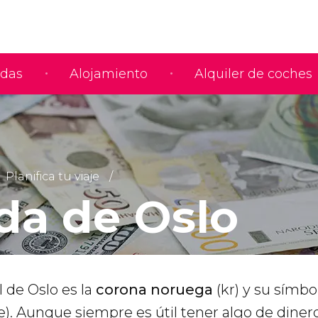
adas
Alojamiento
Alquiler de coches
Planifica tu viaje
a de Oslo
 de Oslo es la
corona noruega
(kr) y su símbo
. Aunque siempre es útil tener algo de dinero 