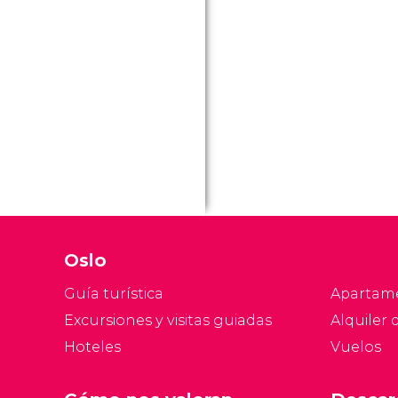
Oslo
Guía turística
Apartam
Excursiones y visitas guiadas
Alquiler 
Hoteles
Vuelos