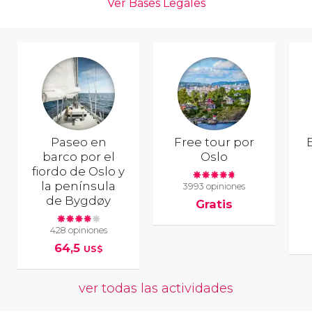
Paseo en
Free tour por
E
barco por el
Oslo
fiordo de Oslo y
la península
3993 opiniones
de Bygdøy
Gratis
428 opiniones
64,5
US$
ver todas las actividades